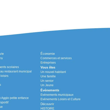
vie
Économie
ns
Commerces et services
Entreprises
ents scolaires
Vous êtes
n au restaurant municipal
Un nouvel habitant
loisirs
Une famille
Un senior
s
Un Jeune
Événements
Evénements municipaux
Agglo petite enfance
Evénements Loisirs et Culture
portif
Découvrir
ue
HISTOIRE