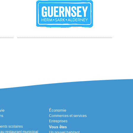
vie
Économie
ns
Commerces et services
Entreprises
ents scolaires
Vous êtes
n au restaurant municipal
Un nouvel habitant