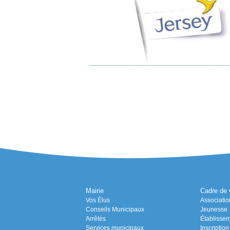
Mairie
Cadre de 
Vos Élus
Associatio
Conseils Municipaux
Jeunesse
Arrêtés
Établissem
Services municipaux
Inscriptio