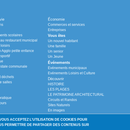
vie
Économie
ns
Commerces et services
Entreprises
ents scolaires
Vous êtes
n au restaurant municipal
Un nouvel habitant
loisirs
Une famille
Agglo petite enfance
Un senior
portif
Un Jeune
ue
Événements
stale communale
Evénements municipaux
Evénements Loisirs et Culture
t déchets
Découvrir
e salles
HISTOIRE
LES PLAGES
LE PATRIMOINE ARCHITECTURAL
ratique
Circuits et Randos
ours
Sites Naturels
En images
GUERRE 14-18
 VOUS ACCEPTEZ L'UTILISATION DE COOKIES POUR
Plans
VOUS PERMETTRE DE PARTAGER DES CONTENUS SUR