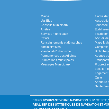
Mairie
Cadre de 
Vos Élus
Associatio
Conseils Municipaux
Jeunesse
Arrêtés
Établissem
Services municipaux
Inscriptio
CCAS
Accueil de 
Renseignements et démarches
Mape Malo 
administratives
Complexe s
Plan local d'urbanisme
Bibliothèq
Permanences des Adjoints
Agence po
Publications municipales
Transports
Messages Municipaux
Propreté e
Location d
Logement
Culte
Annuaire p
Santé Sec
EN POURSUIVANT VOTRE NAVIGATION SUR CE SITE,
RÉALISER DES STATISTIQUES DE NAVIGATION ET 
Liens utiles