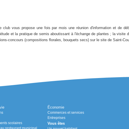
e club vous propose une fois par mois une réunion d'information et de déba
'étude et la pratique de semis aboutissant à l'échange de plantes ; la visite
sitions-concours (compositions florales, bouquets secs) sur le site de Saint-Co
vie
Économie
ns
Commerces et services
Entreprises
ents scolaires
Vous êtes
n au restaurant municipal
Un nouvel habitant