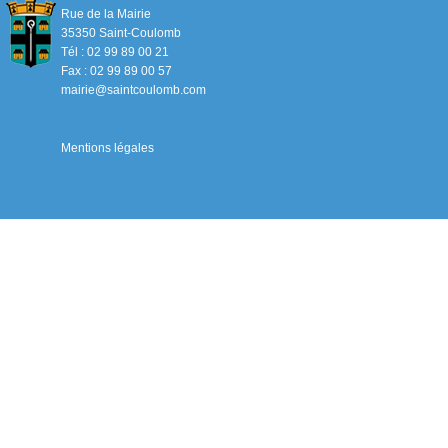
Rue de la Mairie
35350 Saint-Coulomb
Tél : 02 99 89 00 21
Fax : 02 99 89 00 57
mairie@saintcoulomb.com
Mentions légales