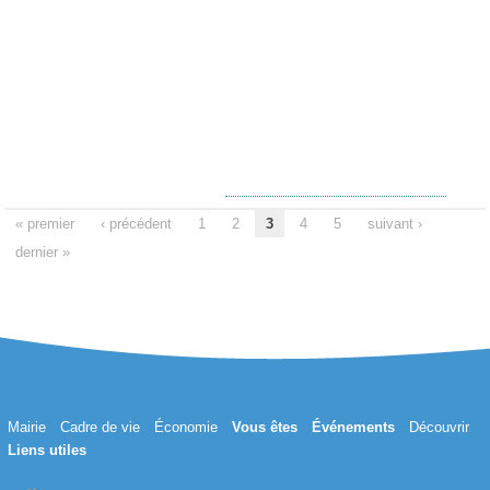
« premier
‹ précédent
1
2
3
4
5
suivant ›
dernier »
Mairie
Cadre de vie
Économie
Vous êtes
Événements
Découvrir
Liens utiles