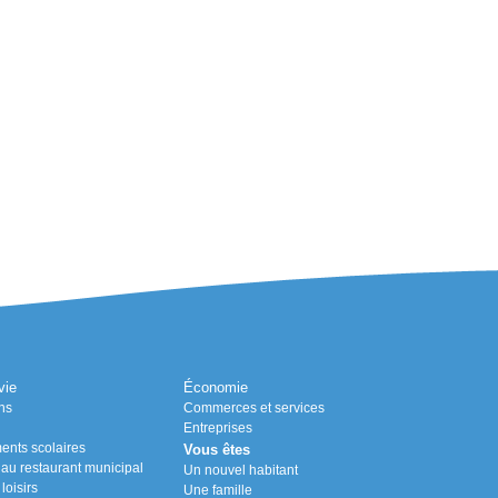
vie
Économie
ns
Commerces et services
Entreprises
ents scolaires
Vous êtes
n au restaurant municipal
Un nouvel habitant
loisirs
Une famille