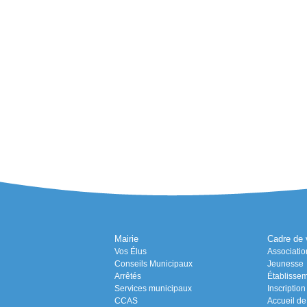
Mairie
Cadre de 
Vos Élus
Associatio
Conseils Municipaux
Jeunesse
Arrêtés
Établissem
Services municipaux
Inscriptio
CCAS
Accueil de 