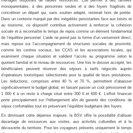
ménages disposant de faibles ressources. Elle permet à des familles
monoparentales, à des personnes seules et à des foyers fragilisés de
concrétiser un départ qui, sans soutien adapté, resterait hors de portée.
Dans un contexte marqué par des inégalités persistantes face aux loisirs et
au tourisme, ce dispositif contribue activement à renforcer la cohésion
sociale et à reconnaître le temps de repos comme un élément fondamental
de l’équilibre personnel. L’aide ne prend pas la forme d’un versement direct,
mais repose sur l’accompagnement de structures sociales de proximité,
comme les centres sociaux, les CCAS et les associations locales, qui
examinent chaque situation et valident l’accès au programme selon le
quotient familial et le niveau de ressources. Une fois le dossier accepté, les
bénéficiaires peuvent réserver des séjours à tarifs négociés auprès
d’opérateurs touristiques sélectionnés pour la qualité de leurs prestations.
Les réductions, comprises entre 40 % et 70 %, permettent d’abaisser
significativement le budget global, en faisant passer un coût prévisionnel de
1 000 € à un reste à charge situé entre 300 € et 600 €. L’effort financier
porte principalement sur l’hébergement afin de garantir des conditions de
séjour confortables tout en préservant l’équilibre budgétaire des foyers.
En diminuant cette dépense majeure, la BSV offre la possibilité d’allouer
davantage de ressources aux visites, aux activités culturelles et à la
découverte du territoire. Pour les voyageurs présents uniquement le temps