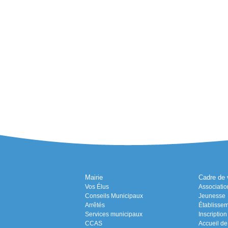
Mairie
Cadre de 
Vos Élus
Associatio
Conseils Municipaux
Jeunesse
Arrêtés
Établissem
Services municipaux
Inscriptio
CCAS
Accueil de 