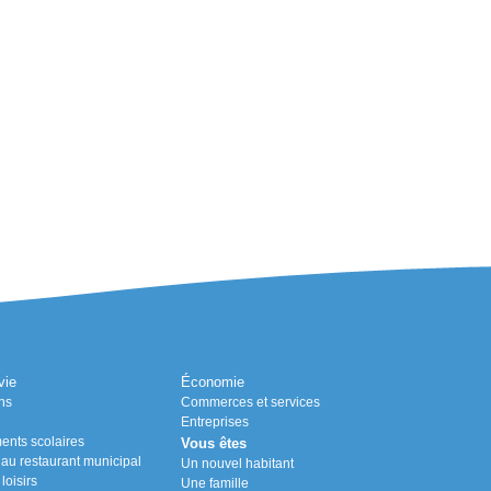
vie
Économie
ns
Commerces et services
Entreprises
ents scolaires
Vous êtes
n au restaurant municipal
Un nouvel habitant
loisirs
Une famille