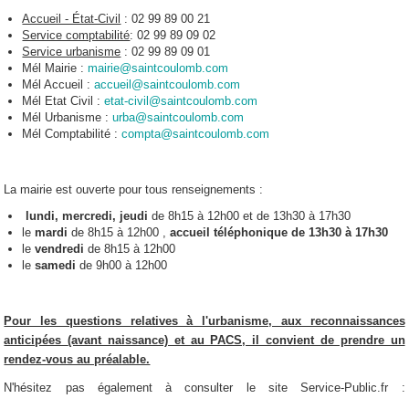
Accueil - État-Civil
: 02 99 89 00 21
Service comptabilité
: 02 99 89 09 02
Service urbanisme
: 02 99 89 09 01
Mél Mairie :
mairie@saintcoulomb.com
Mél Accueil :
accueil@saintcoulomb.com
Mél Etat Civil :
etat-civil@saintcoulomb.com
Mél Urbanisme :
urba@saintcoulomb.com
Mél Comptabilité :
compta@saintcoulomb.com
La mairie est ouverte pour tous renseignements :
lundi, mercredi, jeudi
de 8h15 à 12h00 et de 13h30 à 17h30
le
mardi
de 8h15 à 12h00 ,
accueil téléphonique de 13h30 à 17h30
le
vendredi
de 8h15 à 12h00
le
samedi
de 9h00 à 12h00
Pour les questions relatives à l'urbanisme, aux reconnaissances
anticipées
(avant naissance) et au PACS, il convient de prendre un
rendez-vous au préalable.
N'hésitez pas également à consulter le site Service-Public.fr :